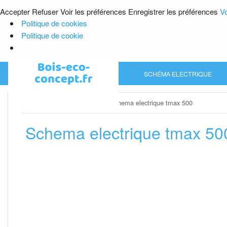
Accepter
Refuser
Voir les préférences
Enregistrer les préférences
Vo
Politique de cookies
Politique de cookie
Skip
SCHÉMA ELECTRIQUE
to
content
Home
»
Schéma electrique
»
Schema electrique tmax 500
Schema electrique tmax 50