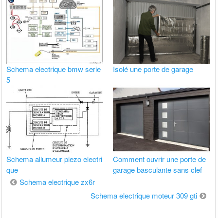
Schema electrique bmw serie
Isolé une porte de garage
5
Schema allumeur piezo electri
Comment ouvrir une porte de
que
garage basculante sans clef
Navigation
Schema electrique zx6r
de
Schema electrique moteur 309 gti
l’article