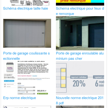
Schéma électrique taille haie
Schema electrique pour feux d
e remorque
Porte de garage coulissante s
Porte de garage enroulable alu
ectionnelle
minium pas cher
Erp norme electrique
Nouvelle norme electrique 201
8 pdf