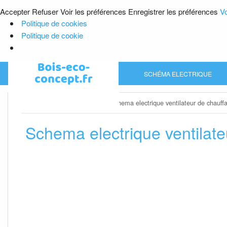
Accepter
Refuser
Voir les préférences
Enregistrer les préférences
Vo
Politique de cookies
Politique de cookie
Skip
SCHÉMA ELECTRIQUE
to
content
Home
»
Schéma electrique
»
Schema electrique ventilateur de chauf
Schema electrique ventilat