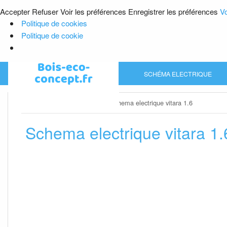
Accepter
Refuser
Voir les préférences
Enregistrer les préférences
Vo
Politique de cookies
Politique de cookie
Skip
SCHÉMA ELECTRIQUE
to
content
Home
»
Schéma electrique
»
Schema electrique vitara 1.6
Schema electrique vitara 1.