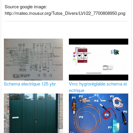
Source google image:
http://mateo.mousur.org/Tutos_Divers/LVI/22_7700808950.png
Schema electrique 125 ybr
Vmc hygroréglable schema el
ectrique