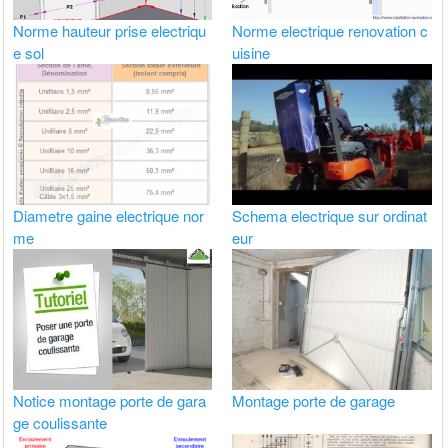
Norme hauteur prise electriqu
Norme electrique renovation c
e sol
uisine
Diametre gaine electrique nor
Schema electrique sur ordinat
me
eur
Notice montage porte de gara
Montage porte de garage
ge coulissante