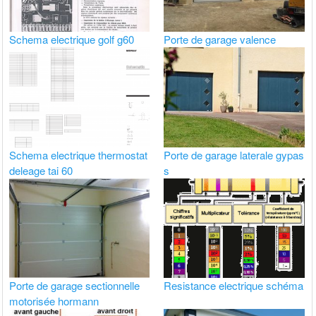
Schema electrique golf g60
Porte de garage valence
Schema electrique thermostat
Porte de garage laterale gypas
deleage tai 60
s
Porte de garage sectionnelle
Resistance electrique schéma
motorisée hormann