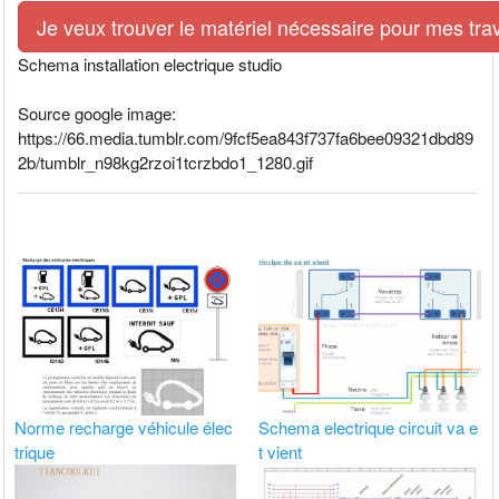
Je veux trouver le matériel nécessaire pour mes tra
Schema installation electrique studio
Source google image:
https://66.media.tumblr.com/9fcf5ea843f737fa6bee09321dbd89
2b/tumblr_n98kg2rzoi1tcrzbdo1_1280.gif
Norme recharge véhicule élec
Schema electrique circuit va e
trique
t vient