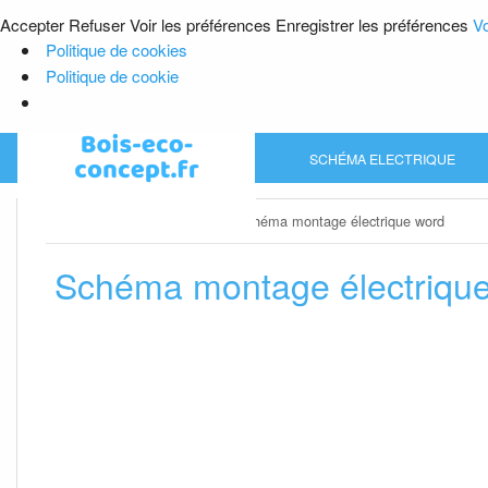
Accepter
Refuser
Voir les préférences
Enregistrer les préférences
Vo
Politique de cookies
Politique de cookie
Skip
SCHÉMA ELECTRIQUE
to
content
Home
»
Schéma electrique
»
Schéma montage électrique word
Schéma montage électriqu