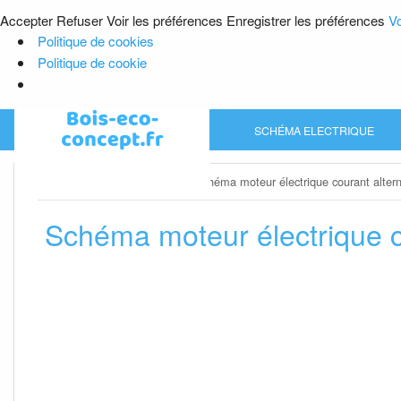
Accepter
Refuser
Voir les préférences
Enregistrer les préférences
Vo
Politique de cookies
Politique de cookie
Skip
SCHÉMA ELECTRIQUE
to
content
Home
»
Schéma electrique
»
Schéma moteur électrique courant altern
Schéma moteur électrique co