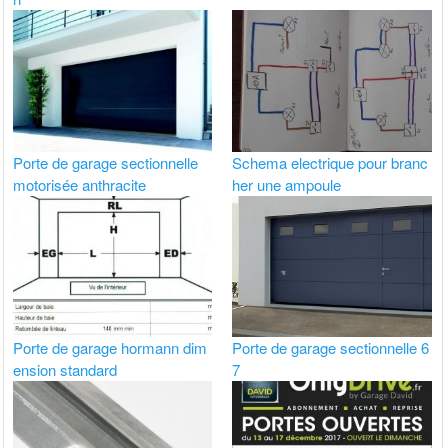
Porte de garage sectionnelle
Schema electrique pour branc
motorisée anthracite
her une ampoule
Porte de garage hormann dim
Porte de garage sectionnelle 6
ension standard
7