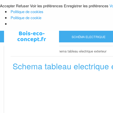
Accepter
Refuser
Voir les préférences
Enregistrer les préférences
Vo
Politique de cookies
Politique de cookie
Skip
SCHÉMA ELECTRIQUE
to
content
Home
»
Schéma electrique
»
Schema tableau electrique exterieur
Schema tableau electrique 