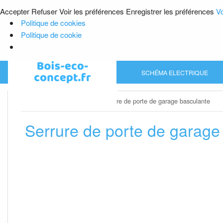
Accepter
Refuser
Voir les préférences
Enregistrer les préférences
Vo
Politique de cookies
Politique de cookie
Skip
SCHÉMA ELECTRIQUE
to
content
Home
»
Porte de garage
»
Serrure de porte de garage basculante
Serrure de porte de garage