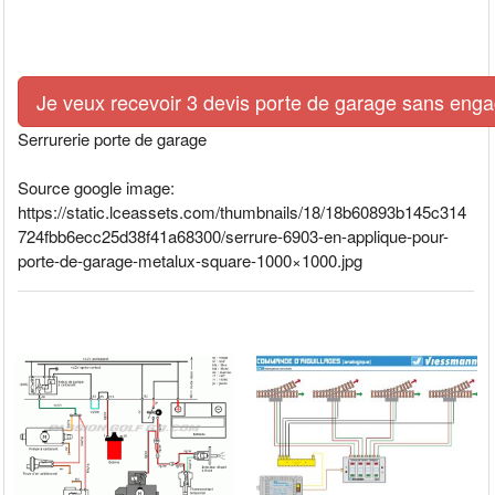
Je veux recevoir 3 devis porte de garage sans eng
Serrurerie porte de garage
Source google image:
https://static.lceassets.com/thumbnails/18/18b60893b145c314
724fbb6ecc25d38f41a68300/serrure-6903-en-applique-pour-
porte-de-garage-metalux-square-1000×1000.jpg