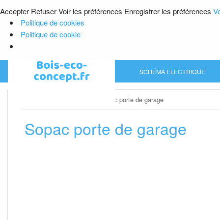
Accepter
Refuser
Voir les préférences
Enregistrer les préférences
Vo
Politique de cookies
Politique de cookie
Skip
SCHÉMA ELECTRIQUE
to
content
Home
»
Porte de garage
»
Sopac porte de garage
Sopac porte de garage