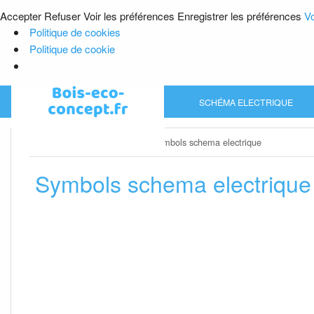
Accepter
Refuser
Voir les préférences
Enregistrer les préférences
Vo
Politique de cookies
Politique de cookie
Skip
SCHÉMA ELECTRIQUE
to
content
Home
»
Schéma electrique
»
Symbols schema electrique
Symbols schema electrique