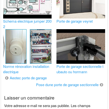
Schema electrique jumper 200
Porte de garage veyret
2
Norme rénovation installation
Porte de garage sectionnelle t
électrique
ubauto ou hormann
Navigation
Aeotec porte de garage
de
Pose dune porte de garage sectionnelle
l’article
Laisser un commentaire
Votre adresse e-mail ne sera pas publiée.
Les champs