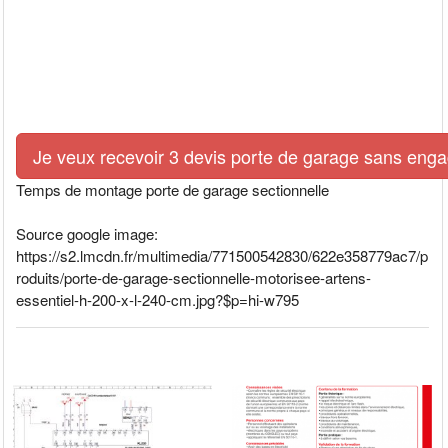
Je veux recevoir 3 devis porte de garage sans eng
Temps de montage porte de garage sectionnelle
Source google image:
https://s2.lmcdn.fr/multimedia/771500542830/622e358779ac7/p
roduits/porte-de-garage-sectionnelle-motorisee-artens-
essentiel-h-200-x-l-240-cm.jpg?$p=hi-w795