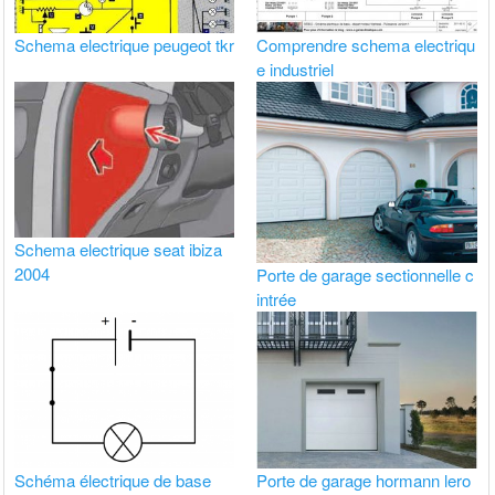
Schema electrique peugeot tkr
Comprendre schema electriqu
e industriel
Schema electrique seat ibiza
2004
Porte de garage sectionnelle c
intrée
Schéma électrique de base
Porte de garage hormann lero