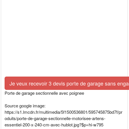
Je veux recevoir 3 devis porte de garage sans eng
Porte de garage sectionnelle avec poignee
Source google image:
https://s1.lmcdn.fr/multimedia/5f1500536801/595745875bd7f/pr
oduits/porte-de-garage-sectionnelle-motorisee-artens-
essentiel-200-x-240-cm-avec-hublot.jpg?$p=hi-w795