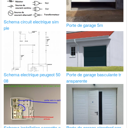
Schema circuit electrique sim
Porte de garage 5m
ple
Schema electrique peugeot 50
Porte de garage basculante tr
08
ansparente
Schema installation sonnette e
Porte de garage standard pas