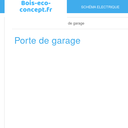
Skip
SCHÉMA ELECTRIQUE
to
content
Home
»
Porte de garage
»
Porte de garage
Porte de garage