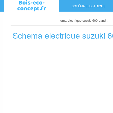
Skip
SCHÉMA ELECTRIQUE
to
content
Home
»
Schéma electrique
»
Schema electrique suzuki 600 bandit
Schema electrique suzuki 6