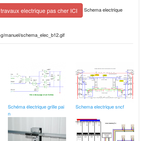
Schema electrique
travaux electrique pas cher ICI
img/manuel/schema_elec_b12.gif
Schéma électrique grille pai
Schema electrique sncf
n