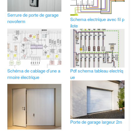
Serrure de porte de garage
Schema electrique avec fil p
novoferm
ilote
Schéma de cablage d’une a
Pdf schema tableau electriq
rmoire électrique
ue
Porte de garage largeur 2m