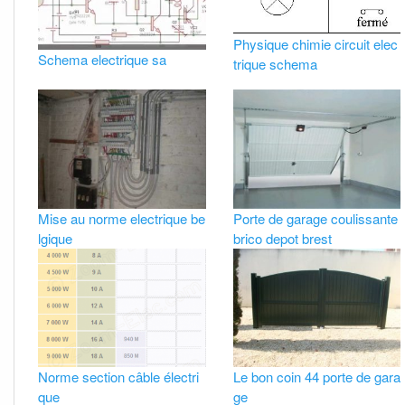
Physique chimie circuit elec
Schema electrique sa
trique schema
Mise au norme electrique be
Porte de garage coulissante
lgique
brico depot brest
Norme section câble électri
Le bon coin 44 porte de gara
que
ge