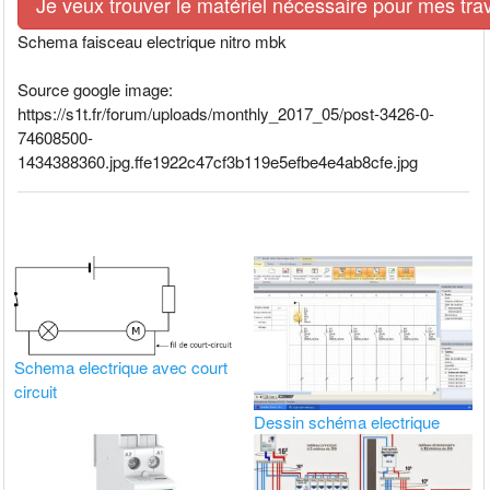
Je veux trouver le matériel nécessaire pour mes tra
Schema faisceau electrique nitro mbk
Source google image:
https://s1t.fr/forum/uploads/monthly_2017_05/post-3426-0-
74608500-
1434388360.jpg.ffe1922c47cf3b119e5efbe4e4ab8cfe.jpg
Schema electrique avec court
circuit
Dessin schéma electrique