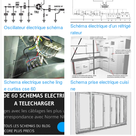
Schéma électrique d’un réfrigé
Oscillateur électrique schéma
rateur
Schema electrique seche ling
Schema prise electrique cuisi
e curtiss cse 60
ne