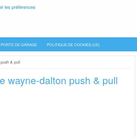
ir les préférences
PORTE DE GARAGE
POLITIQUE DE COOKIES (UE)
 push & pull
ge wayne-dalton push & pull