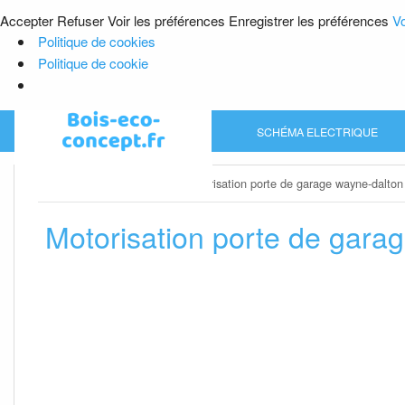
Accepter
Refuser
Voir les préférences
Enregistrer les préférences
Vo
Politique de cookies
Politique de cookie
Skip
SCHÉMA ELECTRIQUE
to
content
Home
»
Porte de garage
»
Motorisation porte de garage wayne-dalton
Motorisation porte de gara