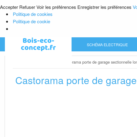
Accepter
Refuser
Voir les préférences
Enregistrer les préférences
Vo
Politique de cookies
Politique de cookie
Skip
SCHÉMA ELECTRIQUE
to
content
Home
»
Porte de garage
»
Castorama porte de garage sectionnelle lo
Castorama porte de garage 