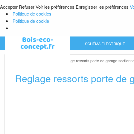
Accepter
Refuser
Voir les préférences
Enregistrer les préférences
Vo
Politique de cookies
Politique de cookie
Skip
SCHÉMA ELECTRIQUE
to
content
Home
»
Porte de garage
»
Reglage ressorts porte de garage sectionne
Reglage ressorts porte de 