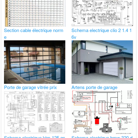
Section cable électrique norm
Schema electrique clio 2 1.4 1
e
6v
Porte de garage vitrée prix
Artens porte de garage
Schema electrique ktm 125 gs
Schema electrique bmw 320 d