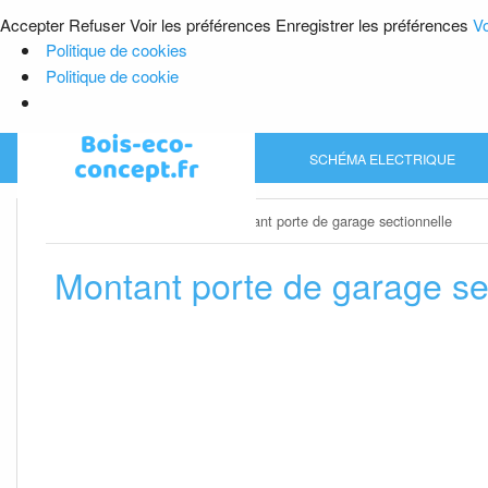
Accepter
Refuser
Voir les préférences
Enregistrer les préférences
Vo
Politique de cookies
Politique de cookie
Skip
SCHÉMA ELECTRIQUE
to
content
Home
»
Porte de garage
»
Montant porte de garage sectionnelle
Montant porte de garage se