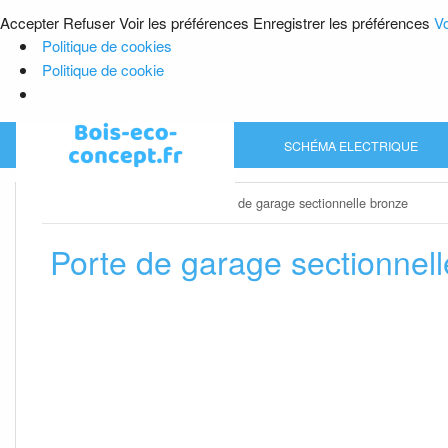
Accepter
Refuser
Voir les préférences
Enregistrer les préférences
Vo
Politique de cookies
Politique de cookie
Skip
SCHÉMA ELECTRIQUE
to
content
Home
»
Porte de garage
»
Porte de garage sectionnelle bronze
Porte de garage sectionnel