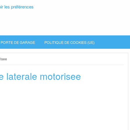
ir les préférences
PORTE DE GARAGE
POLITIQUE DE COOKIES (UE)
risee
e laterale motorisee