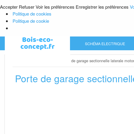
Accepter
Refuser
Voir les préférences
Enregistrer les préférences
Vo
Politique de cookies
Politique de cookie
Skip
SCHÉMA ELECTRIQUE
to
content
Home
»
Porte de garage
»
Porte de garage sectionnelle laterale moto
Porte de garage sectionnell