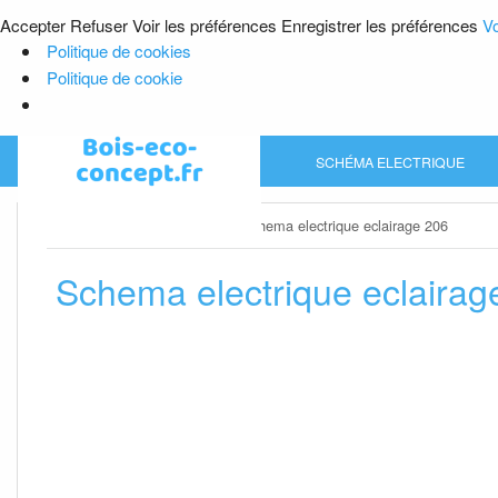
Accepter
Refuser
Voir les préférences
Enregistrer les préférences
Vo
Politique de cookies
Politique de cookie
Skip
SCHÉMA ELECTRIQUE
to
content
Home
»
Schéma electrique
»
Schema electrique eclairage 206
Schema electrique eclairag