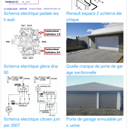
Schema electrique pedale wa
Renault espace 2 schéma éle
h wah
ctrique
Schema electrique gilera dna
Quelle marque de porte de gar
50
age sectionnelle
Schema electrique citroen jum
Porte de garage enroulable pri
per 2007
x usine