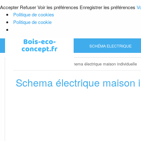
Accepter
Refuser
Voir les préférences
Enregistrer les préférences
Vo
Politique de cookies
Politique de cookie
Skip
SCHÉMA ELECTRIQUE
to
content
Home
»
Schéma electrique
»
Schema électrique maison individuelle
Schema électrique maison i