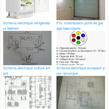
Schema electrique refrigerate
Prix motorisation porte de gar
ur liebherr
age basculante
Schema électrique voiture enf
Schema electrique europeen p
ant
our remorque