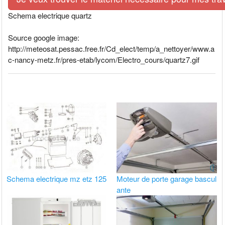
Schema electrique quartz
Source google image:
http://meteosat.pessac.free.fr/Cd_elect/temp/a_nettoyer/www.a
c-nancy-metz.fr/pres-etab/lycom/Electro_cours/quartz7.gif
Schema electrique mz etz 125
Moteur de porte garage bascul
ante