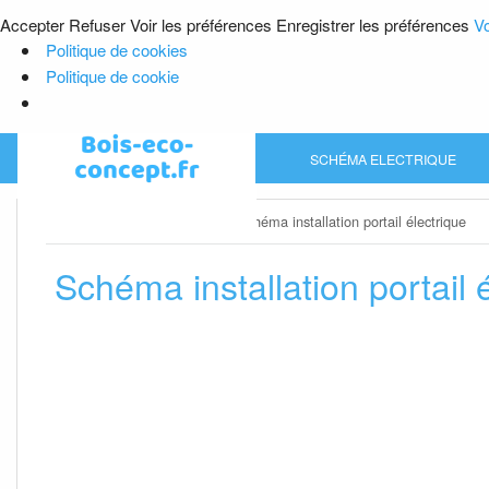
Accepter
Refuser
Voir les préférences
Enregistrer les préférences
Vo
Politique de cookies
Politique de cookie
Skip
SCHÉMA ELECTRIQUE
to
content
Home
»
Schéma electrique
»
Schéma installation portail électrique
Schéma installation portail 