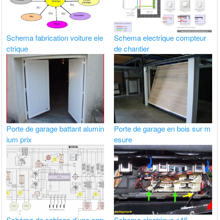
Schema fabrication voiture ele
Schema electrique compteur
ctrique
de chantier
Porte de garage battant alumin
Porte de garage en bois sur m
ium prix
esure
Schéma de cablage d’une arm
Schema electrique e46